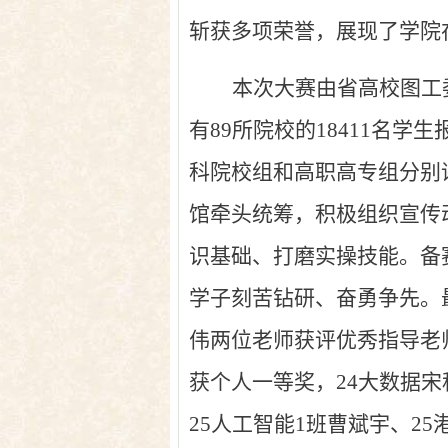
斩获多项荣誉，展现了学院
本次大赛由省高校图工
有89所院校的18411名
科院校组和高职高专组分别
馆牵头统筹，积极组织宣传
识基础、打磨实操技能。备
学子刻苦钻研、奋勇争先。
伟两位老师获评优秀指导老
获
个人一等奖
，
24
大数据宋
25
人工智能
1
班曹斌宇、
25