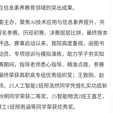
在信息素养教育领域的突出成果。
委主办，聚焦AI技术应用与信息素养提升，共
学生报名参赛。历经初赛、决赛层层比拼，最终按本
评选。赛事启动以来，我院高度重视，由图书
动员、专项培训与模拟演练，助力学子夯实知
赛期间，指导老师悉心指导、精准点拨，参赛
最终荣获高职高专组优秀组织奖；王致刚、赵
师。
25
人工智能
2
班邢浩然同学凭借扎实功底斩
秋桐同学荣获
二等奖
，
25
智能物流
2
班王嘉艺、
港工
1
班邢雨涵等同学荣获
优秀奖
。