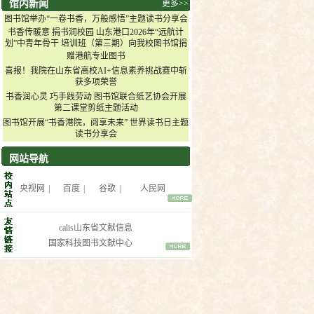
馆内新闻
更多>>
图书馆举办“一卷书香，万般感悟”主题读书分享会
书香传暖意 捐书润校园 山东港口2026年“远航计
划”中青年骨干 培训班（第三期）向我校图书馆捐
赠港航专业图书
喜报！我院在山东省高校AI+信息素养挑战赛中斩
获多项荣誉
书香润心灵 巧手践劳动 图书馆联合纸艺协会开展
第二课堂剪纸主题活动
图书馆开展“书香港院，阅享未来” 世界读书日主题
读书分享会
网站导航
央视网
|
百度
|
谷歌
|
人民网
calis山东省文献信息
国家科技图书文献中心