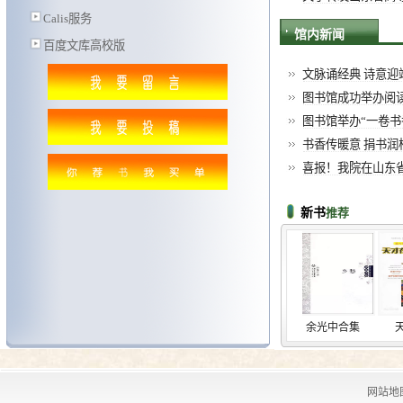
Calis服务
馆内新闻
百度文库高校版
文脉诵经典 诗意迎端
图书馆成功举办阅
图书馆举办“一卷
书香传暖意 捐书润校园
喜报！我院在山东省高
新书
推荐
霍金书籍
杀死一...
余光中合集
天才在
网站地