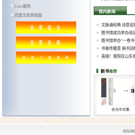
Calis服务
馆内新闻
百度文库高校版
文脉诵经典 诗意迎端
图书馆成功举办阅
图书馆举办“一卷
书香传暖意 捐书润校园
喜报！我院在山东省高
新书
推荐
霍金书籍
杀死一...
余光中合集
网站地