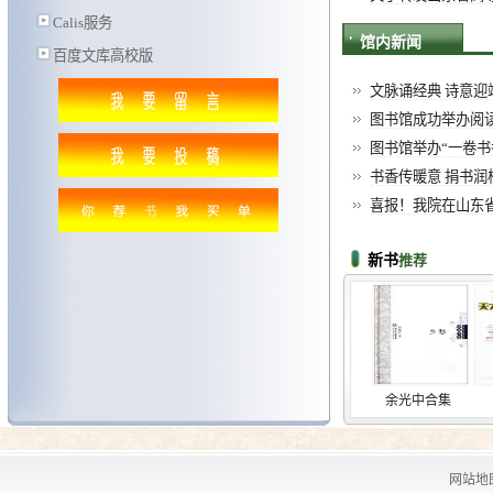
Calis服务
馆内新闻
百度文库高校版
文脉诵经典 诗意迎端
图书馆成功举办阅
图书馆举办“一卷
书香传暖意 捐书润校园
喜报！我院在山东省高
新书
推荐
霍金书籍
杀死一...
余光中合集
天才
网站地